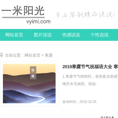
网站首页
图片说说
伤感说说
个性说说
关于我们
当前位置：
网站首页
>
寒露
2019寒露节气祝福语大全
1.寒露节气悄悄到，昼热夜凉易
喝开水无病扰。祝福...
发布时间：2019-10-25