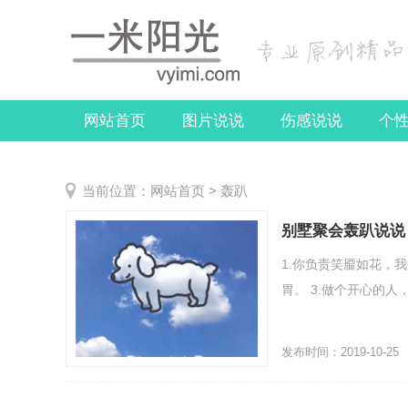
网站首页
图片说说
伤感说说
个
关于我们
当前位置：
网站首页
>
轰趴
别墅聚会轰趴说说
1.你负责笑靥如花，
胃。 3.做个开心的人，.
发布时间：2019-10-25