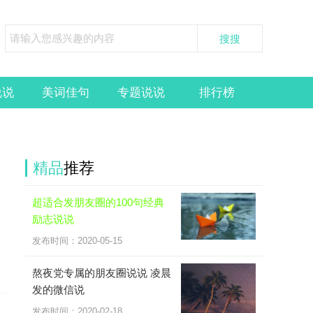
说说
美词佳句
专题说说
排行榜
精品
推荐
超适合发朋友圈的100句经典
励志说说
发布时间：2020-05-15
熬夜党专属的朋友圈说说 凌晨
发的微信说
发布时间：2020-02-18