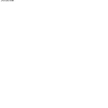
共1页/1条